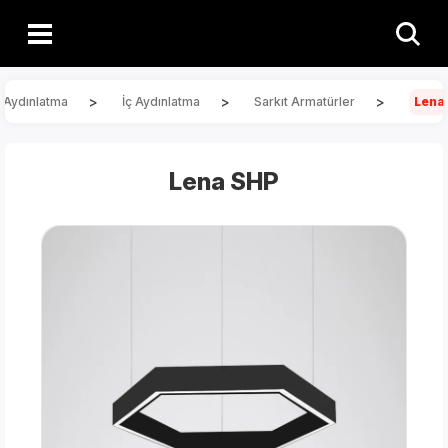
>
>
>
Aydınlatma
İç Aydınlatma
Sarkıt Armatürler
Lena
Lena SHP