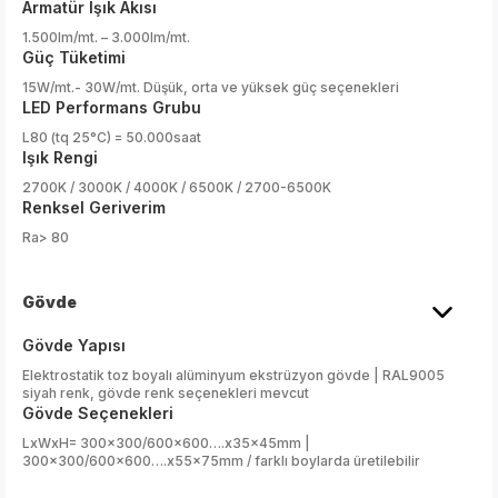
Armatür Işık Akısı
1.500lm/mt. – 3.000lm/mt.
Güç Tüketimi
15W/mt.- 30W/mt. Düşük, orta ve yüksek güç seçenekleri
LED Performans Grubu
L80 (tq 25°C) = 50.000saat
Işık Rengi
2700K / 3000K / 4000K / 6500K / 2700-6500K
Renksel Geriverim
Ra> 80
Gövde
Gövde Yapısı
Elektrostatik toz boyalı alüminyum ekstrüzyon gövde | RAL9005
siyah renk, gövde renk seçenekleri mevcut
Gövde Seçenekleri
LxWxH= 300x300/600x600….x35x45mm |
300x300/600x600….x55x75mm / farklı boylarda üretilebilir