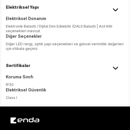
Elektriksel Yapı
Elektriksel Donanım
Elektronik Balastlı / Dijital Dim Edilebilir (DALI) Balastlı | Acil Kitli
seçenekleri mevcut
Diğer Seçenekler
Diğer LED rengi, optik yapı seçenekleri ve güncel verimlilik değerleri
için irtibata geçiniz
Sertifikalar
Koruma Sınıfı
IP20
Elektriksel Güvenlik
Class I