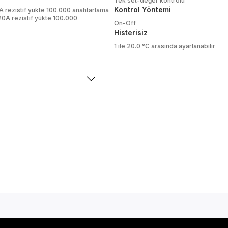
Tek set-değer kontrolü
Kontrol Yöntemi
 rezistif yükte 100.000 anahtarlama
0A rezistif yükte 100.000
On-Off
Histerisiz
1 ile 20.0 °C arasında ayarlanabilir