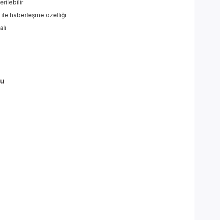
rilebilir
le haberleşme özelliği
alı
zu