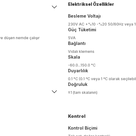
Elektriksel Özellikler
Besleme Voltajı
230V AC +%10 -%20 50/60Hz veya 1
Güç Tüketimi
ye düşen nemde çalışır
5VA
Bağlantı
Vidalı klemens
Skala
-60.0...150.0 °C
Duyarlılık
0.1 °C (0.1 ºC veya 1 ºC olarak seçilebil
Doğruluk
±1 (tam skalanın)
Kontrol
Kontrol Biçimi