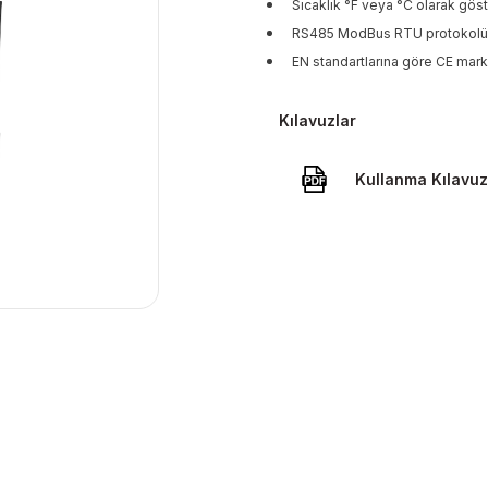
Sıcaklık °F veya °C olarak göste
RS485 ModBus RTU protokolü i
EN standartlarına göre CE mark
Kılavuzlar
Kullanma Kılavu