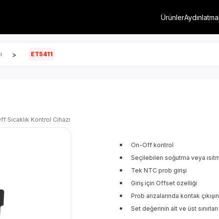
Ürünler
Aydınlatma
>
ı
ET5411
ff Sıcaklık Kontrol Cihazı
On-Off kontrol
Seçilebilen soğutma veya ısıtma
Tek NTC prob girişi
Giriş için Offset özelliği
Prob arızalarında kontak çıkışı
Set değerinin alt ve üst sınırları