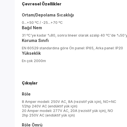
Çevresel Özellikler
Ortam/Depolama Sıcaklığı
0...+50 ºC / -25...+70 ºC
Bağıl Nem
31 ºC'ye kadar %80, sonra lineer olarak azalıp 40 ºC'de %50'
Koruma Sınıfı
EN 60529 standardına göre Ön panel: IP65, Arka panel: IP20
Yükseklik
En çok 2000m
Çıkışlar
Röle
8 Amper modeli: 250V AC, 8A (rezistif yük için), NO+NC
1/2hp 240V AC (endüktif yük için)
20 Amper modeli: 277V AC, 20A (rezistif yük için), NO
2hp 250V AC (endüktif yük için)
Röle Ömrü