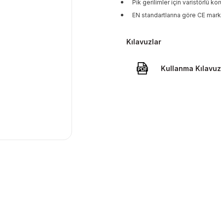
Pik gerilimler için varistörlü k
EN standartlarına göre CE mark
Kılavuzlar
Kullanma Kılavu