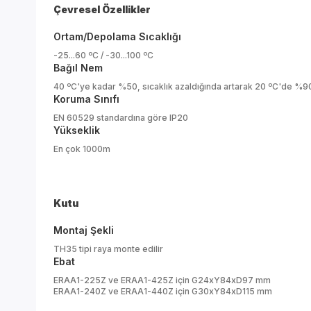
Çevresel Özellikler
Ortam/Depolama Sıcaklığı
-25...60 ºC / -30...100 ºC
Bağıl Nem
40 ºC'ye kadar %50, sıcaklık azaldığında artarak 20 ºC'de %9
Koruma Sınıfı
EN 60529 standardına göre IP20
Yükseklik
En çok 1000m
Kutu
Montaj Şekli
TH35 tipi raya monte edilir
Ebat
ERAA1-225Z ve ERAA1-425Z için G24xY84xD97 mm
ERAA1-240Z ve ERAA1-440Z için G30xY84xD115 mm