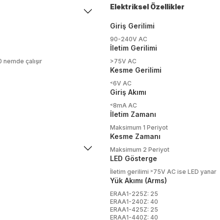
Elektriksel Özellikler
Giriş Gerilimi
90-240V AC
İletim Gerilimi
0 nemde çalışır
>75V AC
Kesme Gerilimi
˂6V AC
Giriş Akımı
˂8mA AC
İletim Zamanı
Maksimum 1 Periyot
Kesme Zamanı
Maksimum 2 Periyot
LED Gösterge
İletim gerilimi ˃75V AC ise LED yanar
Yük Akımı (Arms)
ERAA1-225Z: 25
ERAA1-240Z: 40
ERAA1-425Z: 25
ERAA1-440Z: 40