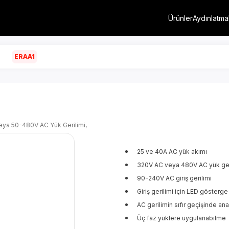
Ürünler
Aydınlatma
ERAA1
eya 50-480V AC Yük Gerilimi,
25 ve 40A AC yük akımı
320V AC veya 480V AC yük ger
90-240V AC giriş gerilimi
Giriş gerilimi için LED gösterge
AC gerilimin sıfır geçişinde an
Üç faz yüklere uygulanabilme