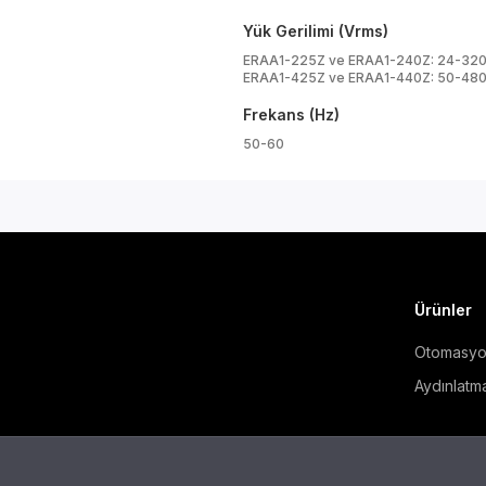
Yük Gerilimi (Vrms)
ERAA1-225Z ve ERAA1-240Z: 24-32
ERAA1-425Z ve ERAA1-440Z: 50-48
Frekans (Hz)
50-60
Ürünler
Otomasy
Aydınlatm