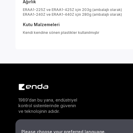
Ağırlık
ERAA1-225Z ve ERAA1-425Z için 203g (ambalajlı olarak)
ERAA1-240Z ve ERAA1-440Z için 280g (ambalajlı olarak)
Kutu Malzemeleri
Kendi kendine sönen plastikler kullanılmıştır
1989’dan bu yana, endüstriyel
kontrol sistemlerinde güvenin
ve teknolojinin adıdır.
Please choose your preferred language.