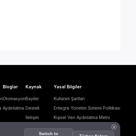
0
0
Bloglar
Kaynak
Yasal Bilgiler
on
Otomasyon
Bayiler
Kullanım Şartları
a
Aydınlatma
Destek
Entegre Yönetim Sistemi Politikası
İletişim
Kişisel Veri Aydınlatma Metni
Hakkımızda
Çerez Politikası
Switch to