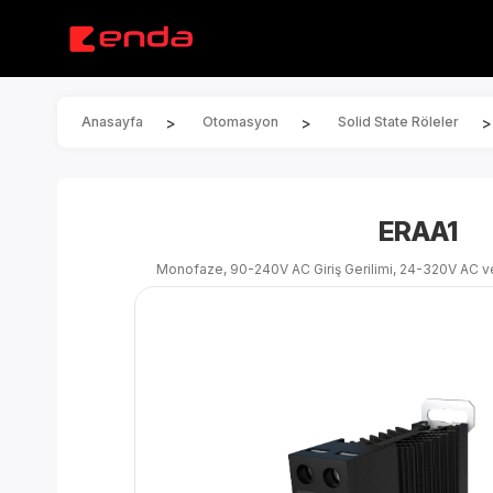
>
>
>
Anasayfa
Otomasyon
Solid State Röleler
ERAA1
Monofaze, 90-240V AC Giriş Gerilimi, 24-320V AC v