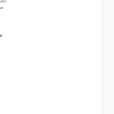
oruma
alı
zu