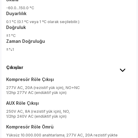
-60.0...150.0 °C
Duyarlılık
0.1 °C (0.1 ºC veya 1 ºC olarak seçilebilir.)
Doğruluk
±1 °C
Zaman Doğruluğu
±%1
Çıkışlar
Kompresör Röle Çıkışı
277V AC, 20A (rezistif yük için), NO+NC
1/2hp 277V AC (endüktif yük için)
AUX Röle Çıkışı
250V AC, 8A (rezistif yük için), NO,
1/2hp 240V AC (endüktif yük için)
Kompresör Röle Ömrü
Yüksüz 10.000.000 anahtarlama; 277V AC, 20A rezistif yükte