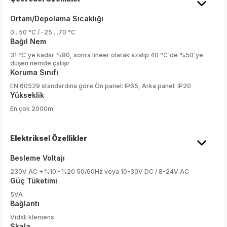
Ortam/Depolama Sıcaklığı
0...50 °C / -25 ...70 °C
Bağıl Nem
31 ºC'ye kadar %80, sonra lineer olarak azalıp 40 ºC'de %50'ye
düşen nemde çalışır
Koruma Sınıfı
EN 60529 standardına göre Ön panel: IP65, Arka panel: IP20
Yükseklik
En çok 2000m
Elektriksel Özellikler
Besleme Voltajı
230V AC +%10 -%20 50/60Hz veya 10-30V DC / 8-24V AC
Güç Tüketimi
5VA
Bağlantı
Vidalı klemens
Skala