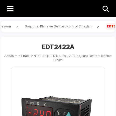
>
>
masyon
Soğutma, Klima ve Defrost Kontrol Cihazları
EDT2
EDT2422A
77x35 mm Ebatlı, 2 NTC Girişli, 1 DIN Girişli, 2 Röle Çıkışlı Defrost Kontrol
Cihazı