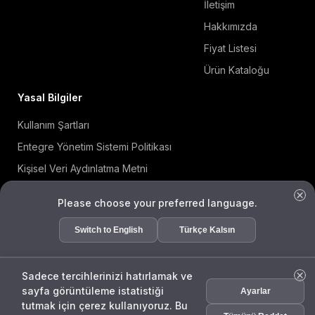
İletişim
Hakkımızda
Fiyat Listesi
Ürün Kataloğu
Yasal Bilgiler
Kullanım Şartları
Entegre Yönetim Sistemi Politikası
Kişisel Veri Aydınlatma Metni
Çerez Politikası
Please choose your preferred language.
Bilgi Güvenliği Politikası
Switch to English
Türkçe Kalsın
ISO 27001 Sertifikası
KVKK Başvuru Formu
Sadece tercihlerinizi hatırlamak ve
sayfa görüntüleme istatistiği
Ayarlar
ENDA
tutmak için çerez kullanıyoruz. Bu