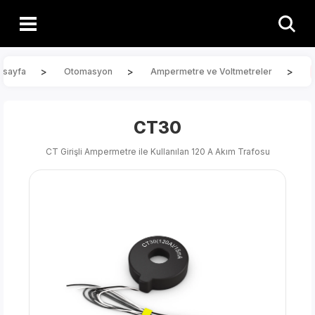
>
>
>
asayfa
Otomasyon
Ampermetre ve Voltmetreler
CT30
CT Girişli Ampermetre ile Kullanılan 120 A Akım Trafosu