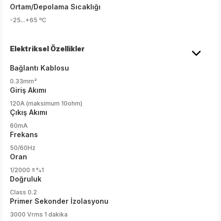
Ortam/Depolama Sıcaklığı
-25...+65 ºC
Elektriksel Özellikler
Bağlantı Kablosu
0.33mm²
Giriş Akımı
120A (maksimum 10ohm)
Çıkış Akımı
60mA
Frekans
50/60Hz
Oran
1/2000 ±%1
Doğruluk
Class 0.2
Primer Sekonder İzolasyonu
3000 Vrms 1 dakika