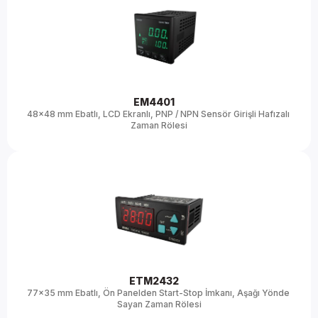
Ray
18x90
48x48
72x72
77x35
EM4401 
96x96
48x48 mm Ebatlı, LCD Ekranlı, PNP / NPN Sensör Girişli Hafızalı 
Zaman Rölesi
Modbus RTU
Analog zaman rölesi
Dijital zaman rölesi
ETM2432 
77x35 mm Ebatlı, Ön Panelden Start-Stop İmkanı, Aşağı Yönde 
10-30V DC/8-24V AC
Sayan Zaman Rölesi
24V AC/DC