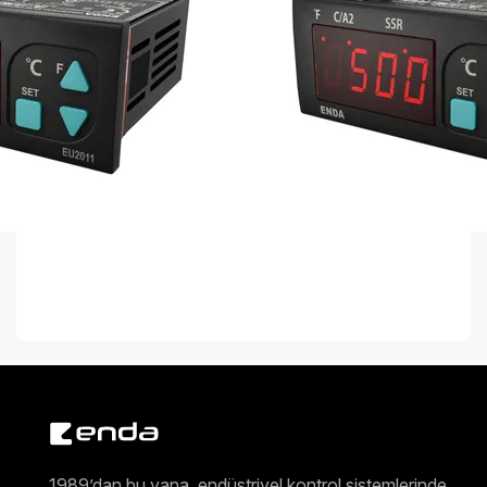
1989’dan bu yana, endüstriyel kontrol sistemlerinde