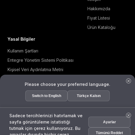
Hakkımızda
Fiyat Listesi
Ürün Kataloğu
Yasal Bilgiler
Kullanım Şartları
Entegre Yönetim Sistemi Politikası
Kişisel Veri Aydınlatma Metni
Çerez Politikası
Please choose your preferred language.
Bilgi Güvenliği Politikası
Switch to English
Türkçe Kalsın
ISO 27001 Sertifikası
KVKK Başvuru Formu
Sadece tercihlerinizi hatırlamak ve
sayfa görüntüleme istatistiği
Ayarlar
ENDA
tutmak için çerez kullanıyoruz. Bu
Asist
Tümünü Reddet
amaçlar dışında hiçbir çerez