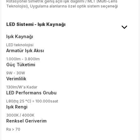
Rotasyonel Simetrik geniş açılı ışık dağılımı / MLT (Multi-Lens
Teknolojisi), Uygulama alanlarına özel optik sistem seçeneği
LED Sistemi - Işık Kaynağı
Işık Kaynağı
LED teknolojisi
Armatür Işık Akısı
1.000lm - 3.800lm
Güç Tüketimi
9W - 30W
Verimlilik
130lm/W'a Kadar
LED Performans Grubu
L80(tq 25 °C) = 100.000saat
Işık Rengi
3000K / 4000K
Renksel Geriverim
Ra > 70