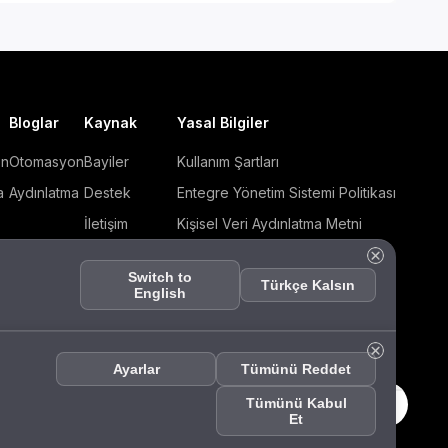
Bloglar
Kaynak
Yasal Bilgiler
on
Otomasyon
Bayiler
Kullanım Şartları
a
Aydınlatma
Destek
Entegre Yönetim Sistemi Politikası
İletişim
Kişisel Veri Aydınlatma Metni
Hakkımızda
Çerez Politikası
Switch to
Fiyat Listesi
Bilgi Güvenliği Politikası
Türkçe Kalsın
English
Ürün Kataloğu
ISO 27001 Sertifikası
ENDA
KVKK Başvuru Formu
Asistanı
Ayarlar
Tümünü Reddet
Tümünü Kabul
Et
English