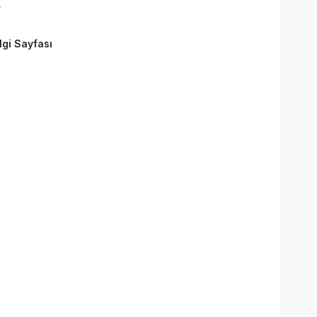
r
lgi Sayfası