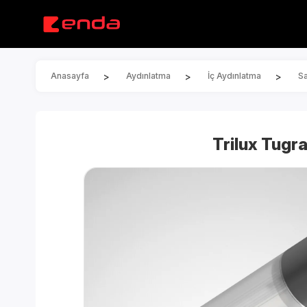
>
>
>
Anasayfa
Aydınlatma
İç Aydınlatma
Sa
Trilux Tugr