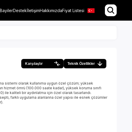
Bayiler
Destek
İletişim
Hakkımızda
Fiyat Listesi
Karşılaştır
Teknik Özellikler
atma sistemi olarak kullanıma uygun özel çözüm; yüksek
uzun hizmet ömrü (100.000 saate kadar), yüksek koruma sınıfı
0) ile kaliteli bir aydınlatma için özel olarak tasarlandı.
epti, farklı uygulama alanlarına özel yapısı ile esnek çözümler
).