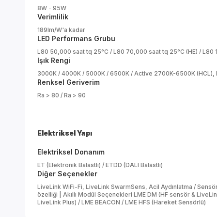
8W - 95W
Verimlilik
189lm/W'a kadar
LED Performans Grubu
L80 50,000 saat tq 25°C / L80 70,000 saat tq 25°C (HE) / L80 
Işık Rengi
3000K / 4000K / 5000K / 6500K / Active 2700K-6500K (HCL)
Renksel Geriverim
Ra > 80 / Ra > 90
Elektriksel Yapı
Elektriksel Donanım
ET (Elektronik Balastlı) / ETDD (DALI Balastlı)
Diğer Seçenekler
LiveLink WiFi-Fi, LiveLink SwarmSens, Acil Aydınlatma / Sens
özelliği | Akıllı Modül Seçenekleri LME DM (HF sensör & Live
LiveLink Plus) / LME BEACON / LME HFS (Hareket Sensörlü)