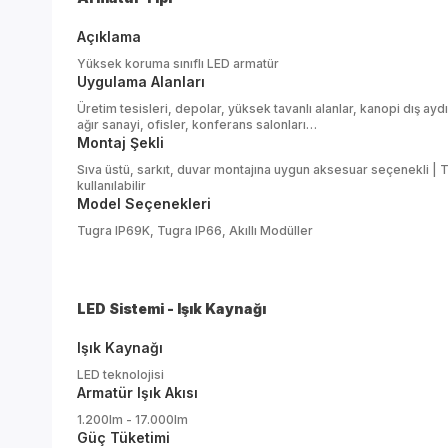
Açıklama
Yüksek koruma sınıflı LED armatür
Uygulama Alanları
Üretim tesisleri, depolar, yüksek tavanlı alanlar, kanopi dış ayd
ağır sanayi, ofisler, konferans salonları…
Montaj Şekli
Sıva üstü, sarkıt, duvar montajına uygun aksesuar seçenekli | T
kullanılabilir
Model Seçenekleri
Tugra IP69K, Tugra IP66, Akıllı Modüller
LED Sistemi - Işık Kaynağı
Işık Kaynağı
LED teknolojisi
Armatür Işık Akısı
1.200lm - 17.000lm
Güç Tüketimi