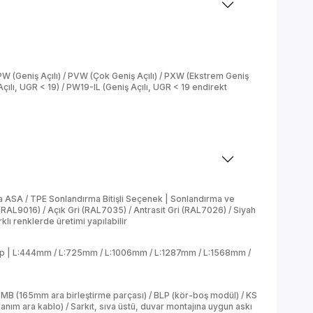
 PW (Geniş Açılı) / PVW (Çok Geniş Açılı) / PXW (Ekstrem Geniş
Açılı, UGR < 19) / PW19-IL (Geniş Açılı, UGR < 19 endirekt
ASA / TPE Sonlandırma Bitişli Seçenek | Sonlandırma ve
(RAL9016) / Açık Gri (RAL7035) / Antrasit Gri (RAL7026) / Siyah
lı renklerde üretimi yapılabilir
hip | L:444mm / L:725mm / L:1006mm / L:1287mm / L:1568mm /
LMB (165mm ara birleştirme parçası) / BLP (kör-boş modül) / KS
lanım ara kablo) / Sarkıt, sıva üstü, duvar montajına uygun askı