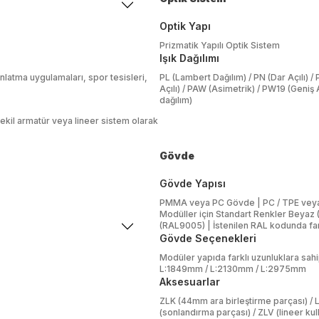
Optik Yapı
Prizmatik Yapılı Optik Sistem
Işık Dağılımı
ınlatma uygulamaları, spor tesisleri,
PL (Lambert Dağılım) / PN (Dar Açılı) /
Açılı) / PAW (Asimetrik) / PW19 (Geniş 
dağılım)
ekil armatür veya lineer sistem olarak
Gövde
Gövde Yapısı
PMMA veya PC Gövde | PC / TPE veya 
Modüller için Standart Renkler Beyaz 
(RAL9005) | İstenilen RAL kodunda fark
Gövde Seçenekleri
Modüler yapıda farklı uzunluklara sa
L:1849mm / L:2130mm / L:2975mm
Aksesuarlar
ZLK (44mm ara birleştirme parçası) / 
(sonlandırma parçası) / ZLV (lineer kul