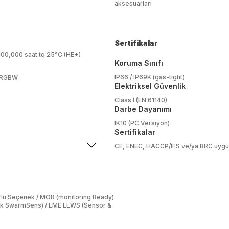
aksesuarları
Sertifikalar
100,000 saat tq 25°C (HE+)
Koruma Sınıfı
IP66 / IP69K (gas-tight)
, RGBW
Elektriksel Güvenlik
Class I (EN 61140)
Darbe Dayanımı
IK10 (PC Versiyon)
Sertifikalar
CE, ENEC, HACCP/IFS ve/ya BRC uygun
örlü Seçenek / MOR (monitoring Ready)
Link SwarmSens) / LME LLWS (Sensör &