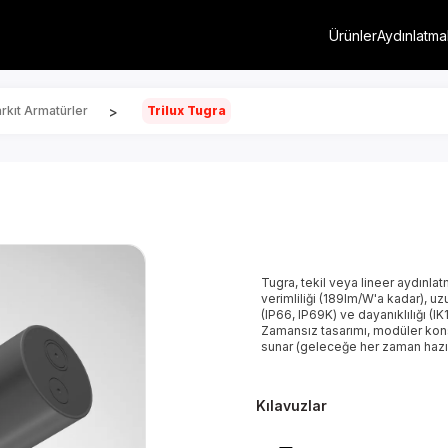
Ürünler
Aydınlatma
>
rkıt Armatürler
Trilux Tugra
a
Tugra, tekil veya lineer aydınl
verimliliği (189lm/W'a kadar), 
(IP66, IP69K) ve dayanıklılığı (IK1
Zamansız tasarımı, modüler kons
sunar (geleceğe her zaman hazır
Kılavuzlar