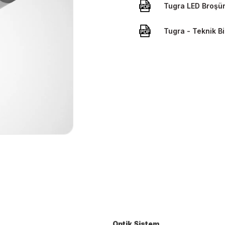
Tugra LED Broşü
Tugra - Teknik Bi
Optik Sistem