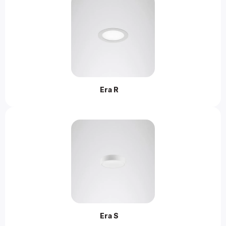
Era R 
Era S 