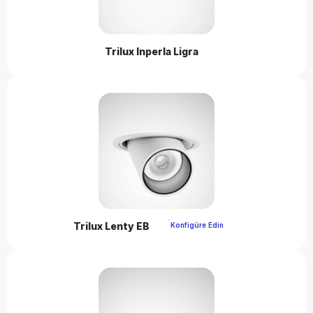
Trilux Inperla Ligra 
Trilux Lenty EB 
 Konfigüre Edin 