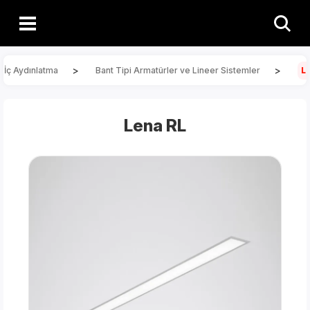
>
>
İç Aydınlatma
Bant Tipi Armatürler ve Lineer Sistemler
L
Lena RL