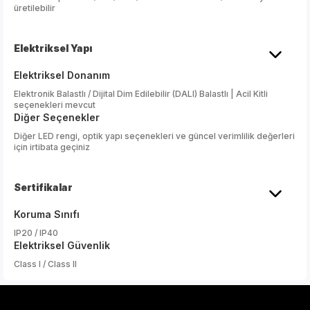
üretilebilir
Elektriksel Yapı
Elektriksel Donanım
Elektronik Balastlı / Dijital Dim Edilebilir (DALI) Balastlı | Acil Kitli
seçenekleri mevcut
Diğer Seçenekler
Diğer LED rengi, optik yapı seçenekleri ve güncel verimlilik değerleri
için irtibata geçiniz
Sertifikalar
Koruma Sınıfı
IP20 / IP40
Elektriksel Güvenlik
Class I / Class II