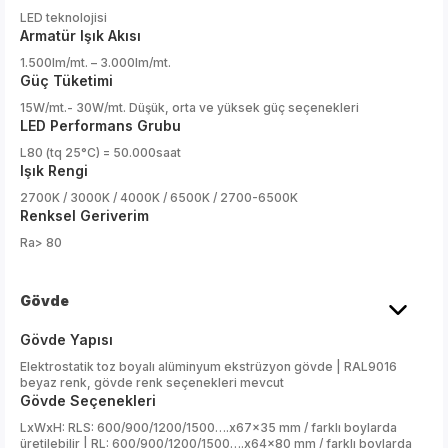
LED teknolojisi
Armatür Işık Akısı
1.500lm/mt. – 3.000lm/mt.
Güç Tüketimi
15W/mt.- 30W/mt. Düşük, orta ve yüksek güç seçenekleri
LED Performans Grubu
L80 (tq 25°C) = 50.000saat
Işık Rengi
2700K / 3000K / 4000K / 6500K / 2700-6500K
Renksel Geriverim
Ra> 80
Gövde
Gövde Yapısı
Elektrostatik toz boyalı alüminyum ekstrüzyon gövde | RAL9016
beyaz renk, gövde renk seçenekleri mevcut
Gövde Seçenekleri
LxWxH: RLS: 600/900/1200/1500….x67x35 mm / farklı boylarda
üretilebilir | RL: 600/900/1200/1500….x64x80 mm / farklı boylarda