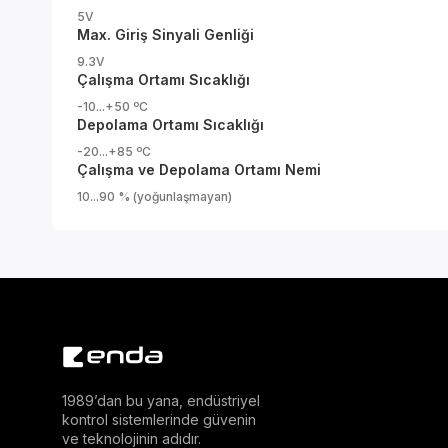
5V
Max. Giriş Sinyali Genliği
9.3V
Çalışma Ortamı Sıcaklığı
-10...+50 ºC
Depolama Ortamı Sıcaklığı
-20...+85 ºC
Çalışma ve Depolama Ortamı Nemi
10...90 % (yoğunlaşmayan)
1989’dan bu yana, endüstriyel
kontrol sistemlerinde güvenin
ve teknolojinin adıdır.