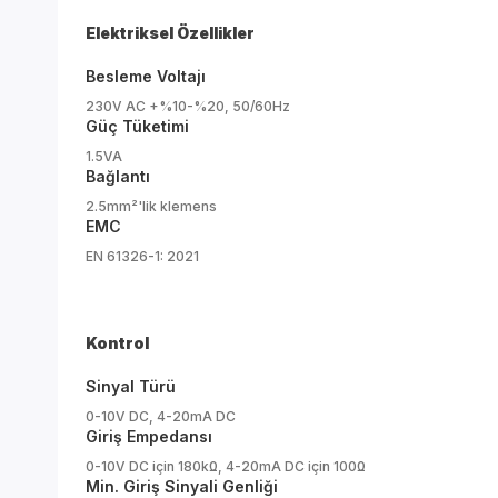
Elektriksel Özellikler
Besleme Voltajı
230V AC +%10-%20, 50/60Hz
Güç Tüketimi
1.5VA
Bağlantı
2.5mm²'lik klemens
EMC
EN 61326-1: 2021
Kontrol
Sinyal Türü
0-10V DC, 4-20mA DC
Giriş Empedansı
0-10V DC için 180kΩ, 4-20mA DC için 100Ω
Min. Giriş Sinyali Genliği