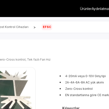
Ürünler
Aydınlatma
>
st Kontrol Cihazları
EFSC
ero-Cross kontrol, Tek fazlı Fan Hız
4-20mA veya 0-10V Giriş tipi
2A-4A-6A-8A AC yük akımı
Zero-Cross kontrol
EN standartlarına göre CE mark
Kılavuzlar