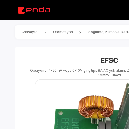
>
>
Anasayfa
Otomasyon
Soğutma, Klima ve Defro
EFSC
Opsiyonel 4-20mA veya 0-10V giriş tipi, 8A AC yük akımı, Z
Kontrol Cihazı