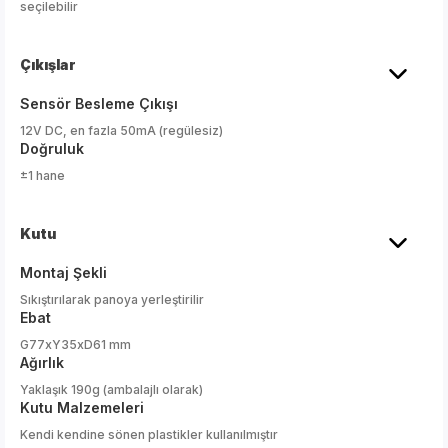
seçilebilir
Çıkışlar
Sensör Besleme Çıkışı
12V DC, en fazla 50mA (regülesiz)
Doğruluk
±1 hane
Kutu
Montaj Şekli
Sıkıştırılarak panoya yerleştirilir
Ebat
G77xY35xD61 mm
Ağırlık
Yaklaşık 190g (ambalajlı olarak)
Kutu Malzemeleri
Kendi kendine sönen plastikler kullanılmıştır