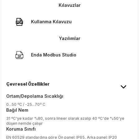
Kılavuzlar
Kullanma Kılavuzu
Yazılımlar
Enda Modbus Studio
Çevresel Özellikler
Ortam/Depolama Sıcaklığı
0...50 ºC / -25...70º C
Bağıl Nem
31 ºC'ye kadar %80, sonra lineer olarak azalıp 40 ºC'de %50'ye
düşen nemde çalışır
Koruma Sınıfı
EN 60529 standardına göre Ön panel: IP65, Arka panel: IP20