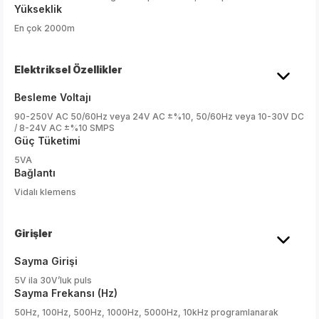
Yükseklik
En çok 2000m
Elektriksel Özellikler
Besleme Voltajı
90-250V AC 50/60Hz veya 24V AC ±%10, 50/60Hz veya 10-30V DC
/ 8-24V AC ±%10 SMPS
Güç Tüketimi
5VA
Bağlantı
Vidalı klemens
Girişler
Sayma Girişi
5V ila 30V’luk puls
Sayma Frekansı (Hz)
50Hz, 100Hz, 500Hz, 1000Hz, 5000Hz, 10kHz programlanarak