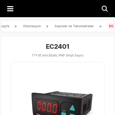
>
>
>
asayfa
Otomasyon
Sayıcılar ve Takometreler
EC
EC2401
77x35 mm Ebatlı, PNP Girişli Sayıcı