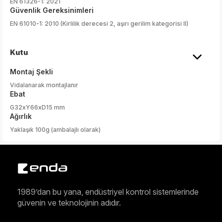
EN 61326-1: 2021
Güvenlik Gereksinimleri
EN 61010-1: 2010 (Kirlilik derecesi 2, aşırı gerilim kategorisi II)
Kutu
Montaj Şekli
Vidalanarak montajlanır
Ebat
G32xY66xD15 mm
Ağırlık
Yaklaşık 100g (ambalajlı olarak)
1989’dan bu yana, endüstriyel kontrol sistemlerinde
güvenin ve teknolojinin adıdır.