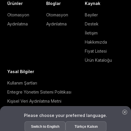
Ürünler
Bloglar
Kaynak
Otomasyon
Otomasyon
Bayiler
Aydınlatma
Aydınlatma
Destek
İletişim
Hakkımızda
Fiyat Listesi
Ürün Kataloğu
Yasal Bilgiler
Kullanım Şartları
Entegre Yönetim Sistemi Politikası
Kişisel Veri Aydınlatma Metni
Çerez Politikası
Please choose your preferred language.
Bilgi Güvenliği Politikası
Switch to English
Türkçe Kalsın
ISO 27001 Sertifikası