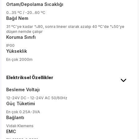
Ortam/Depolama Sıcaklığı
0...35 ºC / -20...60 ºC
Bağıl Nem
31 ºC'ye kadar %80, sonra lineer olarak azalıp 40 ºC'de %50'ye
düşen nemde çalışır
Koruma Sınıfı
IP00
Yükseklik
En çok 2000m
Elektriksel Özellikler
Besleme Voltajı
12-24V DC - 12-24V AC 50/60Hz
Güç Tüketimi
En çok 0.25A-3VA
Bağlantı
Vidalı Klemens
EMC