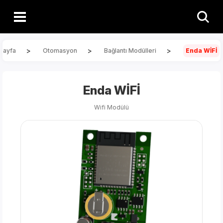
>
>
>
sayfa
Otomasyon
Bağlantı Modülleri
Enda WİFİ
Enda WİFİ
Wifi Modülü