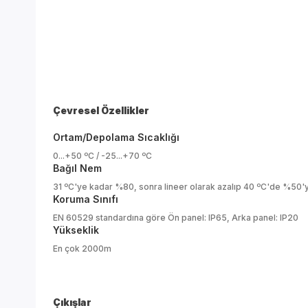
Çevresel Özellikler
Ortam/Depolama Sıcaklığı
0...+50 ºC / -25...+70 ºC
Bağıl Nem
31 ºC'ye kadar %80, sonra lineer olarak azalıp 40 ºC'de %50'
Koruma Sınıfı
EN 60529 standardına göre Ön panel: IP65, Arka panel: IP20
Yükseklik
En çok 2000m
Çıkışlar