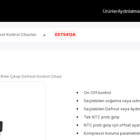
Ürünler
Aydınlatma
>
st Kontrol Cihazları
EDT5412A
2 Röle Çıkışlı Defrost Kontrol Cihazı
On-Off kontrol
Seçilebilen soğutma veya ısıtma
Seçilebilen Defrost veya Aydınl
Tek NTC prob girişi
NTC prob girişi için offset ayarı
Kompresör koruma parametreleri