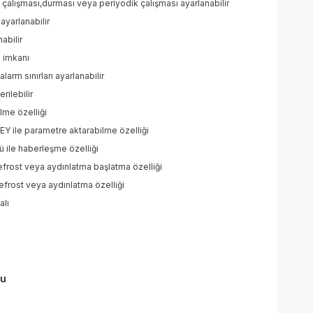
çalışması,durması veya periyodik çalışması ayarlanabilir
 ayarlanabilir
abilir
ı imkanı
larm sınırları ayarlanabilir
rilebilir
ilme özelliği
Y ile parametre aktarabilme özelliği
ile haberleşme özelliği
 defrost veya aydınlatma başlatma özelliği
frost veya aydınlatma özelliği
alı
zu