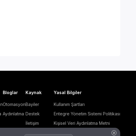
Bloglar
Kaynak
Yasal Bilgiler
on
Otomasyon
Bayiler
Kullanım Şartları
a
Aydınlatma
Destek
Entegre Yönetim Sistemi Politikası
İletişim
Kişisel Veri Aydınlatma Metni
Hakkımızda
Çerez Politikası