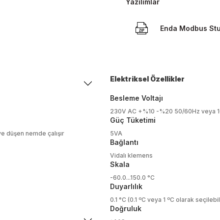
Yazılımlar
Enda Modbus Stu
Elektriksel Özellikler
Besleme Voltajı
230V AC +%10 -%20 50/60Hz veya 1
Güç Tüketimi
ye düşen nemde çalışır
5VA
Bağlantı
Vidalı klemens
Skala
-60.0...150.0 °C
Duyarlılık
0.1 °C (0.1 ºC veya 1 ºC olarak seçilebil
Doğruluk