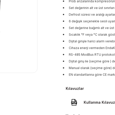
Prob arızalarında kompresörün 
Set değerinin alt ve üst sınırları
Defrost süresi ve aralığı ayarlan
6 değişik seçenekle sesli uyar
Set değerine bağımlı alt ve üst a
Sıcaklık °F veya °C olarak göste
Dijital girişle harici alarm vereb
Cihaza enerji vermeden EndaKE
RS-485 ModBus RTU protokolü 
Dijital giriş ile (seçime göre )
Manual olarak (seçime göre) de
EN standartlarına göre CE mark
Kılavuzlar
Kullanma Kılavu