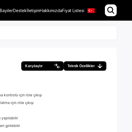
Bayiler
Destek
İletişim
Hakkımızda
Fiyat Listesi
Karşılaştır
Teknik Özellikler
 kontrolü için röle çıkışı
atma için röle çıkışı
 yapılabilir
 girilebilir