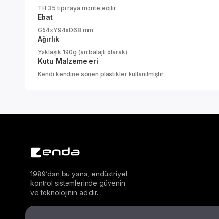
TH 35 tipi raya monte edilir
Ebat
G54xY94xD68 mm
Ağırlık
Yaklaşık 190g (ambalajlı olarak)
Kutu Malzemeleri
Kendi kendine sönen plastikler kullanılmıştır
1989’dan bu yana, endüstriyel
kontrol sistemlerinde güvenin
ve teknolojinin adıdır.